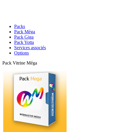
Packs
Pack Méga
Pack Giga
Pack Yotta
Services associés
Options
Pack Vitrine Méga