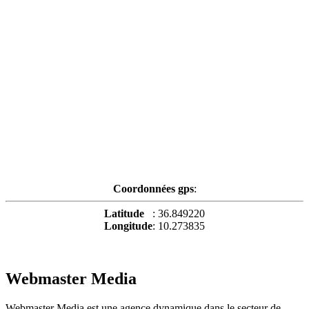
Coordonnées gps
:
Latitude
: 36.849220
Longitude
: 10.273835
Webmaster Media
Webmaster Media est une agence dynamique dans le secteur de